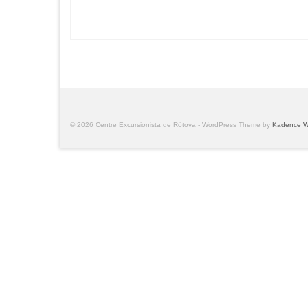
© 2026 Centre Excursionista de Ròtova - WordPress Theme by
Kadence 