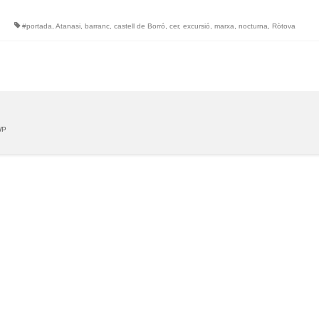
#portada
,
Atanasi
,
barranc
,
castell de Borró
,
cer
,
excursió
,
marxa
,
nocturna
,
Ròtova
WP