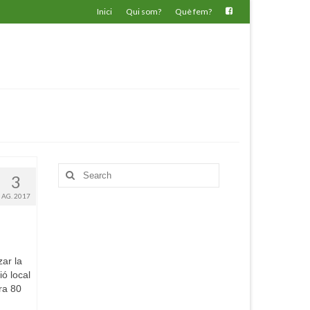
Inici
Qui som?
Què fem?
Search
3
for:
AG. 2017
zar la
ó local
ra 80