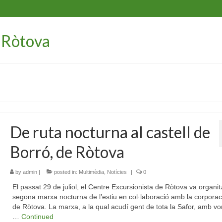
De ruta nocturna al castell de
Borró, de Ròtova
by
admin
|
posted in:
Multimèdia
,
Notícies
|
0
El passat 29 de juliol, el Centre Excursionista de Ròtova va organit
segona marxa nocturna de l’estiu en col·laboració amb la corporaci
de Ròtova. La marxa, a la qual acudí gent de tota la Safor, amb vo
…
Continued