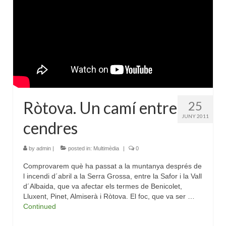
Ròtova. Un camí entre
25
JUNY 2011
cendres
by
admin
|
posted in:
Multimèdia
|
0
Comprovarem què ha passat a la muntanya després de
l incendi d´abril a la Serra Grossa, entre la Safor i la Vall
d´Albaida, que va afectar els termes de Benicolet,
Lluxent, Pinet, Almiserà i Ròtova. El foc, que va ser …
Continued