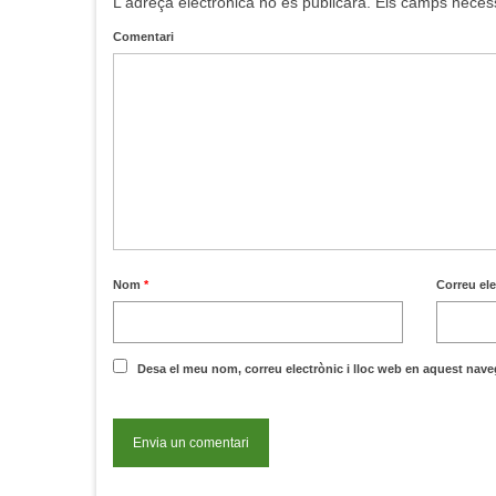
L'adreça electrònica no es publicarà.
Els camps neces
Comentari
Nom
*
Correu el
Desa el meu nom, correu electrònic i lloc web en aquest nav