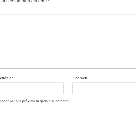
saris estan marcats amb
*
ectrònic
*
Lloc web
egador per a la pròxima vegada que comenti.