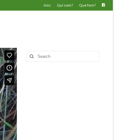
Inici
Qui som?
Què fem?
Search
for: