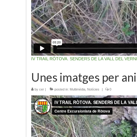
IV TRAIL RÒTOVA. SENDERS DE LA VALL DEL VERNI
Unes imatges per ani
by
cer
|
posted in:
Multimèdia
,
Notícies
|
0